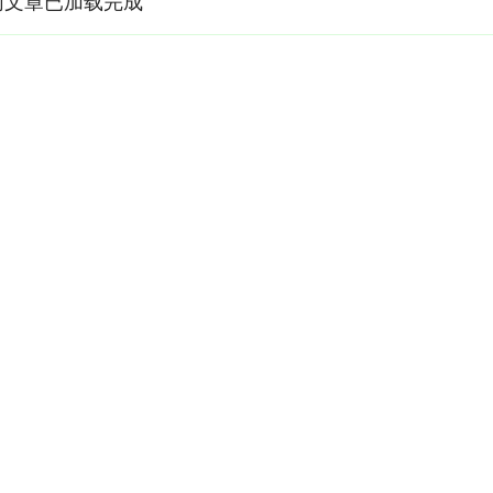
网文章已加载完成